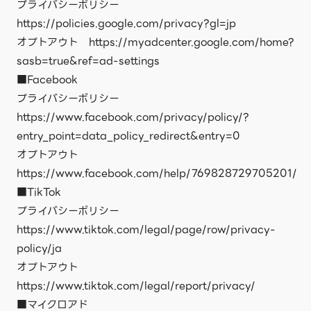
プライバシーポリシー
https://policies.google.com/privacy?gl=jp
オプトアウト https://myadcenter.google.com/home?
sasb=true&ref=ad-settings
■Facebook
プライバシーポリシー
https://www.facebook.com/privacy/policy/?
entry_point=data_policy_redirect&entry=0
オプトアウト
https://www.facebook.com/help/769828729705201/
■TikTok
プライバシーポリシー
https://www.tiktok.com/legal/page/row/privacy-
policy/ja
オプトアウト
https://www.tiktok.com/legal/report/privacy/
■マイクロアド