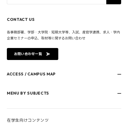
CONTACT US
各事務部署、学部・大学院・短期大学等、入試、産官学連携、求人・学内
企業セミナーの申込、取材等に関するお問い合わせ
お問い合わせ一覧
ACCESS / CAMPUS MAP
文京キャンパス
樋又キャンパス
MENU BY SUBJECTS
御幸キャンパス(運動施設)
東京オフィス
久万ノ台グラウンド(運動施設)
受験生・保護者のみなさま
松山大学温山記念会館（西宮）
在学生・保護者のみなさま
キャンパスマップ
卒業生のみなさま
社会人のみなさま
在学生向けコンテンツ
研究者・企業のみなさま
寄附をお考えのみなさま