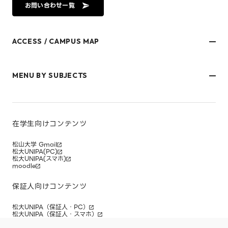
お問い合わせ一覧
ACCESS / CAMPUS MAP
文京キャンパス
樋又キャンパス
MENU BY SUBJECTS
御幸キャンパス(運動施設)
東京オフィス
久万ノ台グラウンド(運動施設)
受験生・保護者のみなさま
松山大学温山記念会館（西宮）
在学生・保護者のみなさま
キャンパスマップ
卒業生のみなさま
社会人のみなさま
在学生向けコンテンツ
研究者・企業のみなさま
寄附をお考えのみなさま
松山大学 Gmail
松大UNIPA(PC)
松大UNIPA(スマホ)
moodle
保証人向けコンテンツ
松大UNIPA（保証人・PC）
松大UNIPA（保証人・スマホ）