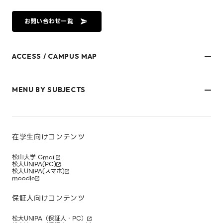
お問い合わせ一覧
ACCESS / CAMPUS MAP
文京キャンパス
樋又キャンパス
MENU BY SUBJECTS
御幸キャンパス(運動施設)
東京オフィス
久万ノ台グラウンド(運動施設)
受験生・保護者のみなさま
松山大学温山記念会館（西宮）
在学生・保護者のみなさま
キャンパスマップ
卒業生のみなさま
社会人のみなさま
在学生向けコンテンツ
研究者・企業のみなさま
寄附をお考えのみなさま
松山大学 Gmail
松大UNIPA(PC)
松大UNIPA(スマホ)
moodle
保証人向けコンテンツ
松大UNIPA（保証人・PC）