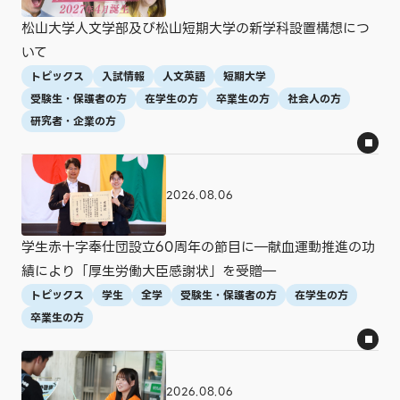
人文社会
法学部
薬学部
情報学部
大学院
松山大学人文学部及び松山短期大学の新学科設置構想につ
短期大学
言語コミュニケーション研究科
法学研究科
いて
医療薬学研究科
トピックス
入試情報
人文英語
短期大学
受験生・保護者の方
在学生の方
卒業生の方
社会人の方
年
研究者・企業の方
すべて
2026年
2025年
2024年
2023年
2022年
2021年
2020年
2018年
2017年
2026.08.06
月
学生赤十字奉仕団設立60周年の節目に―献血運動推進の功
すべて
1月
2月
3月
4月
5月
績により「厚生労働大臣感謝状」を受贈―
6月
7月
8月
9月
10月
11月
12月
トピックス
学生
全学
受験生・保護者の方
在学生の方
卒業生の方
この条件で表示する
2026.08.06