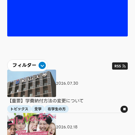
フィルター
カテゴリ
2026.07.30
すべて
トピックス
学生
学術・研究
入試情報
社会連携
就職情報
国際交流
【重要】学費納付方法の変更について
プレスリリース
図書館
東京オフィス
トピックス
全学
在学生の方
学部・大学院・短期大学
2026.02.18
すべて
全学
経済学科
経営学科
人文英語