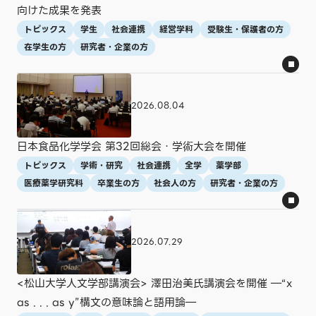
向けた成果を発表
トピックス
学生
社会連携
経営学科
受験生・保護者の方
在学生の方
研究者・企業の方
2026.08.04
日本食品化学学会 第32回総会・学術大会を開催
トピックス
学術・研究
社会連携
全学
薬学部
医療薬学研究科
卒業生の方
社会人の方
研究者・企業の方
2026.07.29
<松山大学人文学部講演会> 澤田治美氏講演会を開催 ―“x
as . . . as y”構文の意味論と語用論―