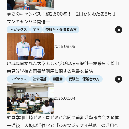
真夏のキャンパスに約2,500名！―2日間にわたる8月オー
プンキャンパス開催―
トピックス
全学
受験生・保護者の方
2026.08.05
地域に開かれた大学として学びの場を提供—愛媛県立松山
東高等学校と図書館利用に関する覚書を締結―
トピックス
社会連携
図書館
受験生・保護者の方
2026.08.04
経営学部山崎ゼミ・崔ゼミが合同で前期活動報告会を開催
―道後上人坂の活性化と「ひみつジャナイ基地」の活用へ