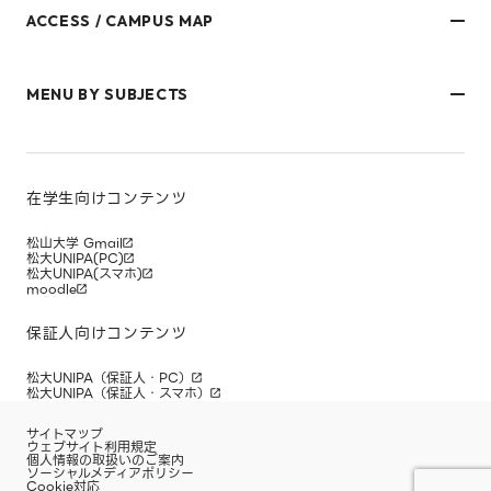
ACCESS / CAMPUS MAP
文京キャンパス
樋又キャンパス
MENU BY SUBJECTS
御幸キャンパス(運動施設)
東京オフィス
久万ノ台グラウンド(運動施設)
受験生・保護者のみなさま
松山大学温山記念会館（西宮）
在学生・保護者のみなさま
キャンパスマップ
卒業生のみなさま
社会人のみなさま
在学生向けコンテンツ
研究者・企業のみなさま
寄附をお考えのみなさま
松山大学 Gmail
松大UNIPA(PC)
松大UNIPA(スマホ)
moodle
保証人向けコンテンツ
松大UNIPA（保証人・PC）
松大UNIPA（保証人・スマホ）
サイトマップ
ウェブサイト利用規定
個人情報の取扱いのご案内
ソーシャルメディアポリシー
Cookie対応