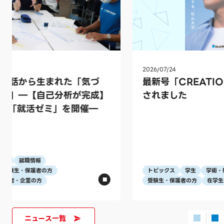
2026/07/24
2026
最新号「CREATION 229号」が発行
愛
されました
連
保
修
を
トピックス
学生
学術・研究
全学
ト
受験生・保護者の方
在学生の方
在
ニュース一覧