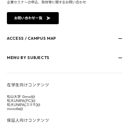
企業セミナーの申込、取材等に関するお問い合わせ
お問い合わせ一覧
ACCESS / CAMPUS MAP
文京キャンパス
樋又キャンパス
MENU BY SUBJECTS
御幸キャンパス(運動施設)
東京オフィス
久万ノ台グラウンド(運動施設)
受験生・保護者のみなさま
松山大学温山記念会館（西宮）
在学生・保護者のみなさま
キャンパスマップ
卒業生のみなさま
社会人のみなさま
在学生向けコンテンツ
研究者・企業のみなさま
寄附をお考えのみなさま
松山大学 Gmail
松大UNIPA(PC)
松大UNIPA(スマホ)
moodle
保証人向けコンテンツ